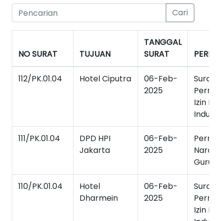
Cari
TANGGAL
NO SURAT
TUJUAN
SURAT
PERIHA
112/PK.01.04
Hotel Ciputra
06-Feb-
Surat
2025
Permo
Izin Ke
Industr
111/PK.01.04
DPD HPI
06-Feb-
Permo
Jakarta
2025
Naras
Guru 
110/PK.01.04
Hotel
06-Feb-
Surat
Dharmein
2025
Permo
Izin Ke