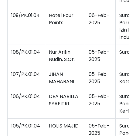
Industr
109/PK.01.04
Hotel Four
06-Feb-
Surat
Points
2025
Permo
Izin Ke
Industr
108/PK.01.04
Nur Arifin
05-Feb-
Surat 
Nudin, S.Or.
2025
107/PK.01.04
JIHAN
05-Feb-
Surat
MAHARANI
2025
Keter
106/PK.01.04
DEA NABILLA
05-Feb-
Surat
SYAFITRI
2025
Panggi
Ke-1
105/PK.01.04
HOLIS MAJID
05-Feb-
Surat
2025
Panggi