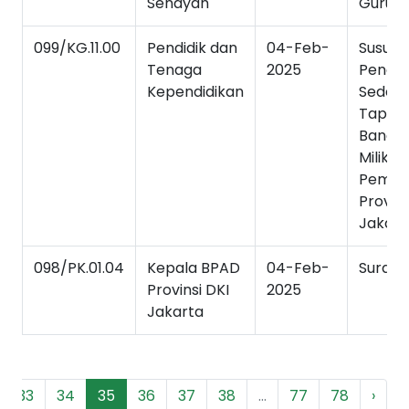
Senayan
Guru 
099/KG.11.00
Pendidik dan
04-Feb-
Susuna
Tenaga
2025
Pengu
Kependidikan
Seder
Tapak
Bangu
Milik
Pemer
Provins
Jakart
098/PK.01.04
Kepala BPAD
04-Feb-
Surat 
Provinsi DKI
2025
Jakarta
33
34
35
36
37
38
...
77
78
›