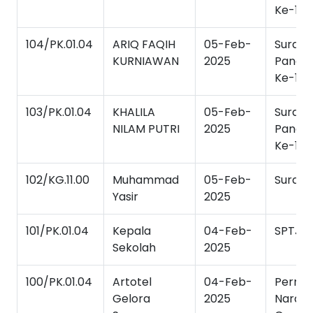
Ke-1
104/PK.01.04
ARIQ FAQIH
05-Feb-
Surat
KURNIAWAN
2025
Panggi
Ke-1
103/PK.01.04
KHALILA
05-Feb-
Surat
NILAM PUTRI
2025
Panggi
Ke-1
102/KG.11.00
Muhammad
05-Feb-
Surat 
Yasir
2025
101/PK.01.04
Kepala
04-Feb-
SPTJM
Sekolah
2025
100/PK.01.04
Artotel
04-Feb-
Permo
Gelora
2025
Naras