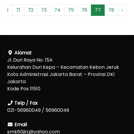
70
71
72
73
74
75
76
77
78
›
Alamat
Jl. Duri Raya No. 15A
Kelurahan Duri Kepa – Kecamatan Kebon Jeruk
Kota Administrasi Jakarta Barat – Provinsi DKI
Jakarta
Kode Pos 11510
Telp / Fax
021-56960049 / 56960049
Email
smk60jkt@yahoo.com