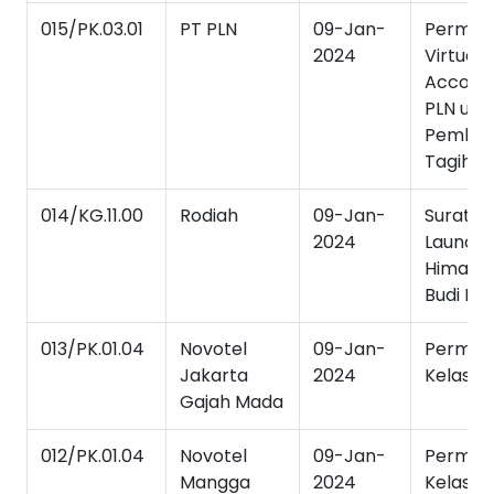
015/PK.03.01
PT PLN
09-Jan-
Permoh
2024
Virtual
Accoun
PLN unt
Pembay
Tagihan 
014/KG.11.00
Rodiah
09-Jan-
Surat T
2024
Launchi
Himahi 
Budi Luh
013/PK.01.04
Novotel
09-Jan-
Permoh
Jakarta
2024
Kelas In
Gajah Mada
012/PK.01.04
Novotel
09-Jan-
Permoh
Mangga
2024
Kelas In