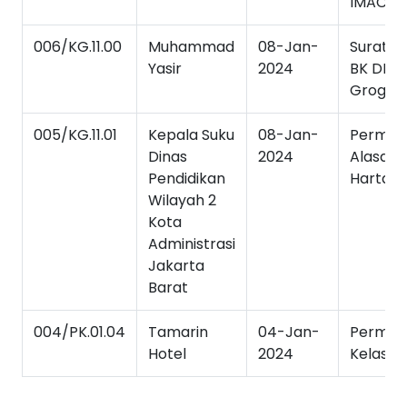
IMAC 2
006/KG.11.00
Muhammad
08-Jan-
Surat T
Yasir
2024
BK DKI V
Grogol
005/KG.11.01
Kepala Suku
08-Jan-
Permoh
Dinas
2024
Alasan P
Pendidikan
Hartawa
Wilayah 2
Kota
Administrasi
Jakarta
Barat
004/PK.01.04
Tamarin
04-Jan-
Permoh
Hotel
2024
Kelas In