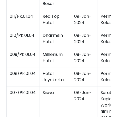
Besar
011/PK.01.04
Red Top
09-Jan-
Permoh
Hotel
2024
Kelas In
010/PK.01.04
Dharmein
09-Jan-
Permoh
Hotel
2024
Kelas In
009/PK.01.04
Milllenium
09-Jan-
Permoh
Hotel
2024
Kelas In
008/PK.01.04
Hotel
09-Jan-
Permoh
Jayakarta
2024
Kelas In
007/PK.01.04
Siswa
08-Jan-
Surat T
2024
Kegiata
Worksh
film ma