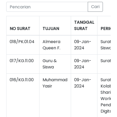
Cari
TANGGAL
NO SURAT
TUJUAN
SURAT
PERIHAL
018/PK.01.04
Almeera
09-Jan-
Surat K
Queen F.
2024
Siswa
017/KG.11.00
Guru &
09-Jan-
Surat T
Siswa
2024
016/KG.11.00
Muhammad
09-Jan-
Surat T
Yasir
2024
Kolabor
Sharing
Worksho
Pendidik
Digital