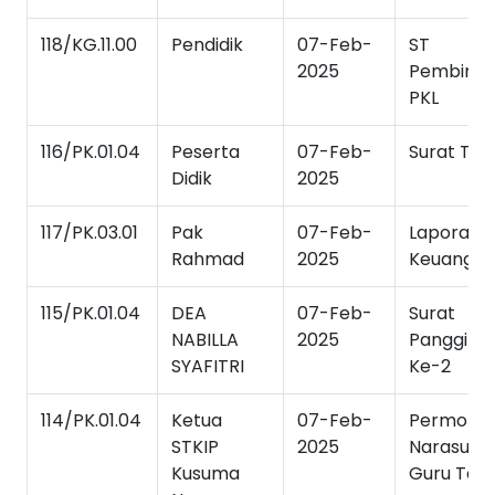
118/KG.11.00
Pendidik
07-Feb-
ST
2025
Pembimb
PKL
116/PK.01.04
Peserta
07-Feb-
Surat Tug
Didik
2025
117/PK.03.01
Pak
07-Feb-
Laporan
Rahmad
2025
Keuanga
115/PK.01.04
DEA
07-Feb-
Surat
NABILLA
2025
Panggilan
SYAFITRI
Ke-2
114/PK.01.04
Ketua
07-Feb-
Permoho
STKIP
2025
Narasum
Kusuma
Guru Tam