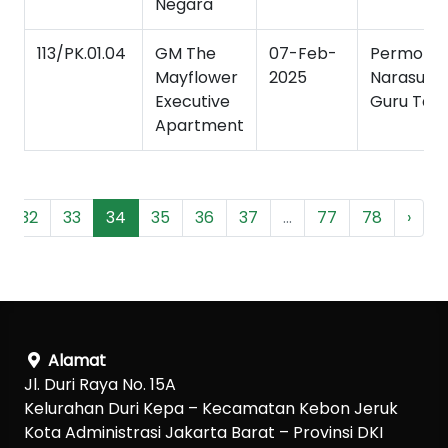
Negara
113/PK.01.04
GM The
07-Feb-
Permoho
Mayflower
2025
Narasum
Executive
Guru Tam
Apartment
32
33
34
35
36
37
...
77
78
›
Alamat
Jl. Duri Raya No. 15A
Kelurahan Duri Kepa – Kecamatan Kebon Jeruk
Kota Administrasi Jakarta Barat – Provinsi DKI