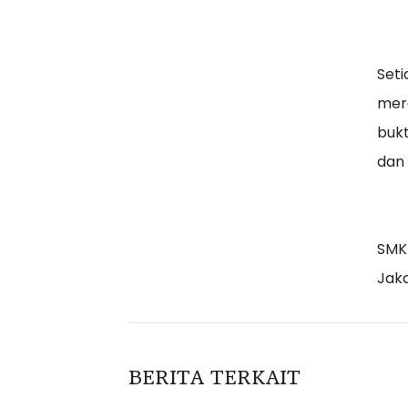
Seti
mera
bukt
dan 
SMK
Jaka
BERITA TERKAIT