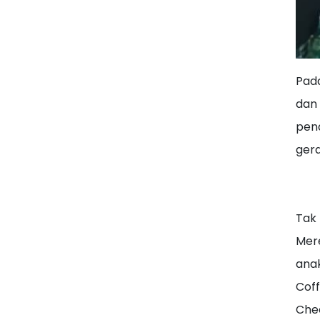
Pad
dan 
pen
ger
Tak 
Mere
anak
Coff
Chee