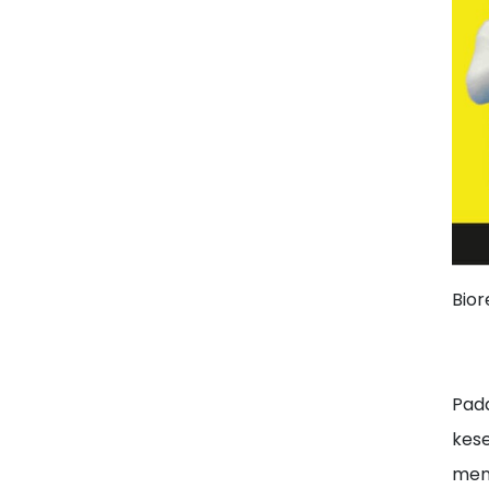
Bior
Pada
kese
meng