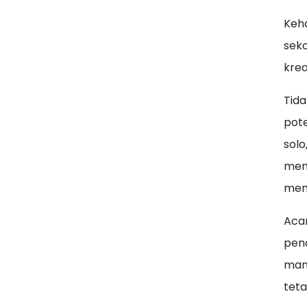
Keha
seko
krea
Tida
pote
solo
menu
mem
Acar
pend
manf
teta