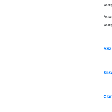
peng
Aca
pang
Aziz
Sisk
Clar