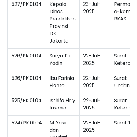
527/PK.01.04
Kepala
23-Jul-
Permoho
Dinas
2025
e-kompo
Pendidikan
RKAS
Provinsi
DKI
Jakarta
526/PK.01.04
Surya Tri
22-Jul-
Surat
Yadin
2025
Keteran
526/PK.01.04
Ibu Farinia
22-Jul-
Surat
Fianto
2025
Undanga
525/PK.01.04
Isthifa Firly
22-Jul-
Surat
Insania
2025
Keteran
524/PK.01.04
M. Yasir
22-Jul-
Surat Tu
dan
2025