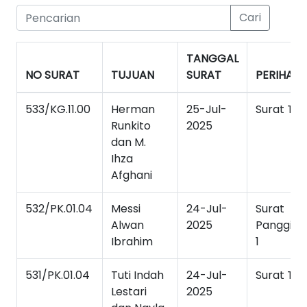
Cari
TANGGAL
NO SURAT
TUJUAN
SURAT
PERIHAL
533/KG.11.00
Herman
25-Jul-
Surat Tu
Runkito
2025
dan M.
Ihza
Afghani
532/PK.01.04
Messi
24-Jul-
Surat
Alwan
2025
Panggila
Ibrahim
1
531/PK.01.04
Tuti Indah
24-Jul-
Surat Tu
Lestari
2025