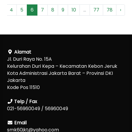
3
4
5
6
7
8
9
10
...
77
78
›
Alamat
Jl. Duri Raya No. 15A
Kelurahan Duri Kepa – Kecamatan Kebon Jeruk
Kota Administrasi Jakarta Barat – Provinsi DKI
Jakarta
Kode Pos 11510
Telp / Fax
021-56960049 / 56960049
Email
smk60jkt@yahoo.com