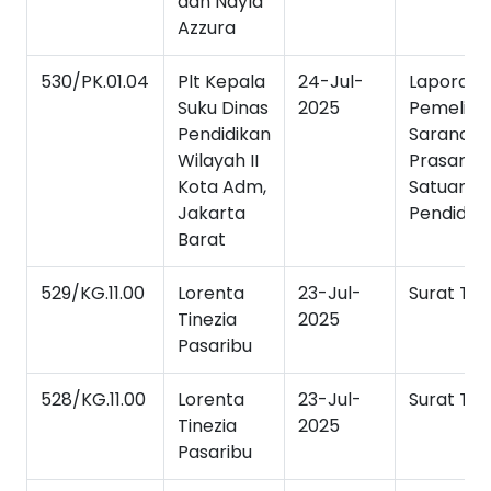
dan Nayla
Azzura
530/PK.01.04
Plt Kepala
24-Jul-
Laporan
Suku Dinas
2025
Pemeliha
Pendidikan
Sarana d
Wilayah II
Prasaran
Kota Adm,
Satuan
Jakarta
Pendidik
Barat
529/KG.11.00
Lorenta
23-Jul-
Surat Tu
Tinezia
2025
Pasaribu
528/KG.11.00
Lorenta
23-Jul-
Surat Tu
Tinezia
2025
Pasaribu