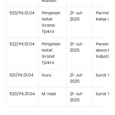
Rusdati
523/PK.01.04
Pimpinan
21-Jul-
Permoho
Hotel
2025
Kelas Indu
Grand
Tjokro
522/PK.01.04
Pimpinan
21-Jul-
Penarika
Hotel
2025
siswa Kel
Grand
Industri
Tjokro
521/PK.01.04
Guru
21-Jul-
Surat Tu
2025
520/PK.01.04
M. Yasir
21-Jul-
Surat Tu
2025