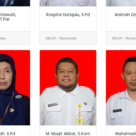
tiawati,
Rospita Hutajulu, S.Pd
Animah Diy
T.Par
elan
DKULP - Pariwisata
DKULP - Pariwi
ah. S.Pd
M. Muqit Akbar, S.Kom
Muhamad 