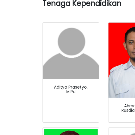
Tenaga Kependidikan
Aditya Prasetyo,
M.Pd
Ahma
Rusdia