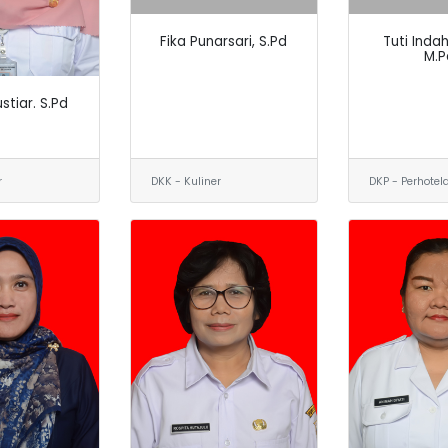
Fika Punarsari, S.Pd
Tuti Indah
M.P
stiar. S.Pd
r
DKK - Kuliner
DKP - Perhotel