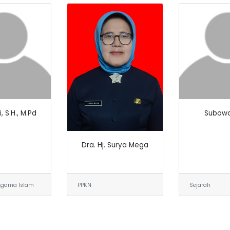
 S.H., M.Pd
Subowo
Dra. Hj. Surya Mega
Agama Islam
PPKN
Sejarah