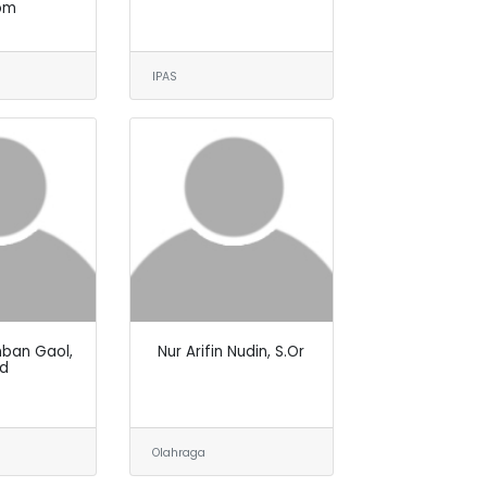
om
IPAS
ban Gaol,
Nur Arifin Nudin, S.Or
Pd
Olahraga