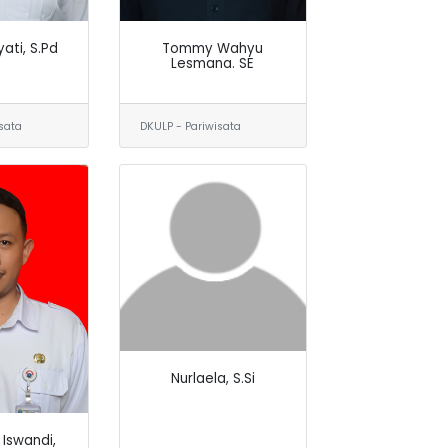
ati, S.Pd
Tommy Wahyu
Lesmana. SE
sata
DKULP - Pariwisata
Nurlaela, S.Si
Iswandi,