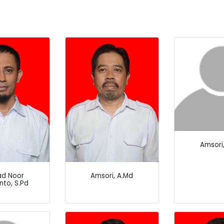
Amsori
d Noor
Amsori, A.Md
nto, S.Pd