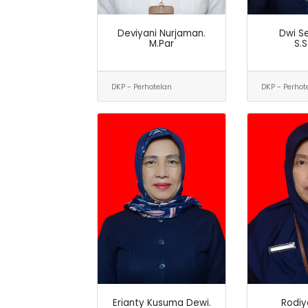
Deviyani Nurjaman.
Dwi Se
M.Par
S.S
DKP - Perhotelan
DKP - Perhot
Erianty Kusuma Dewi.
Rodiy