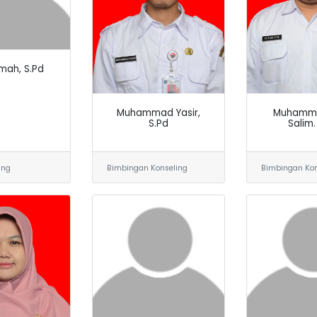
imah, S.Pd
Muhammad Yasir,
Muhamma
S.Pd
Salim.
ang
Bimbingan Konseling
Bimbingan Kon