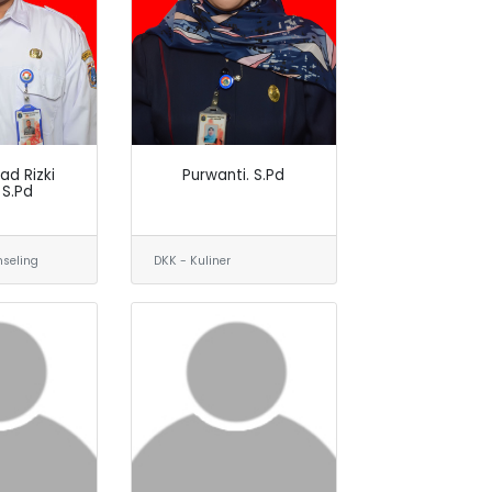
d Rizki
Purwanti. S.Pd
 S.Pd
seling
DKK - Kuliner