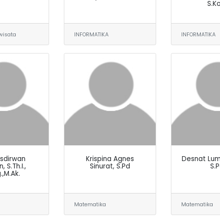
S.K
wisata
INFORMATIKA
INFORMATIKA
Osdirwan
Krispina Agnes
Desnat Lum
 S.Th.I.,
Sinurat, S.Pd
S.
.,M.Ak.
Matematika
Matematika