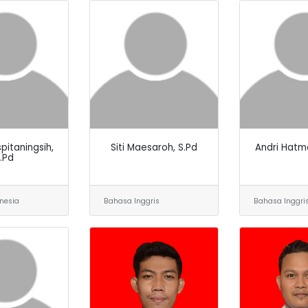
pitaningsih,
Siti Maesaroh, S.Pd
Andri Hatm
.Pd
nesia
Bahasa Inggris
Bahasa Inggri