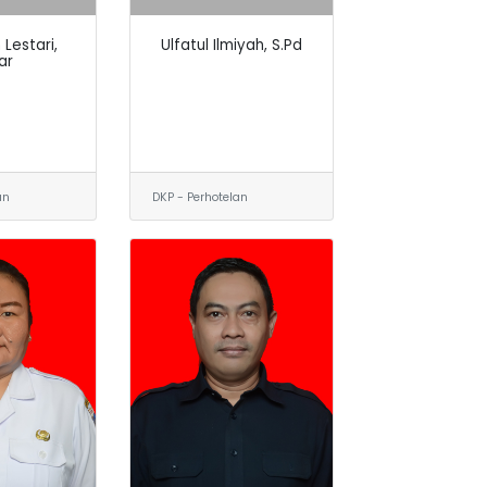
 Lestari,
Ulfatul Ilmiyah, S.Pd
ar
an
DKP - Perhotelan