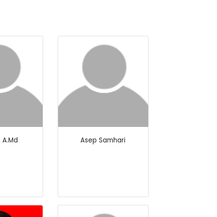
, A.Md
Asep Samhari