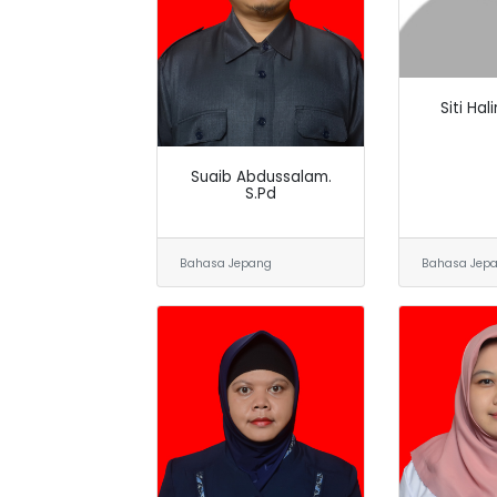
Siti Hal
Suaib Abdussalam.
S.Pd
Bahasa Jepang
Bahasa Jep